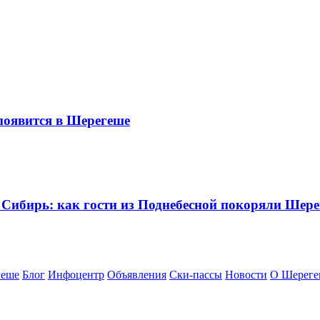
оявится в Шерегеше
 Сибирь: как гости из Поднебесной покоряли Шер
геше
Блог
Инфоцентр
Объявления
Ски-пассы
Новости
О Шереге