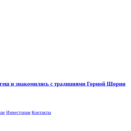
егеш и знакомились с традициями Горной Шории
ше
Инвесторам
Контакты