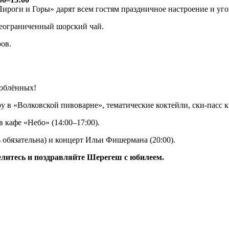
ироги и Горы» дарят всем гостям праздничное настроение и уг
 неограниченный шорский чай.
ов.
люблённых!
y в «Волковской пивоварне», тематические коктейли, ски-пасс кв
в кафе «Небо» (14:00–17:00).
ь обязательна) и концерт Ильи Фишермана (20:00).
селитесь и поздравляйте Шерегеш с юбилеем.