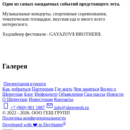
Одно из самых ожидаемых событий предстоящего лета.
Музыкальные концерты, спортивные соревнования,
тематические площадки, вкусная еда и много всего
интересного.
Хедлайнер фестиваля -
GAYAZOV$ BROTHER$.
Галерея
Презентация курорта
Как добраться
Партнерам
Где жить
Чем заняться
Видео о
Шерегеше
Блог
Инфоцентр
Объявления
Ски-пассы
Новости
О Шерегеше
Инвесторам
Контакты
+7 (960) 901 1887
info@sheregesh.ru
© 2022 - 2026. ООО ГЕШ ГРУПП
Политика конфиденциальности
®
Developed
with ❤️
in
Dev
Starter