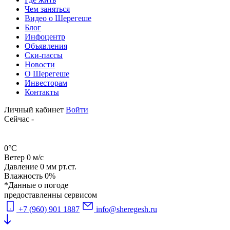
Чем заняться
Видео о Шерегеше
Блог
Инфоцентр
Объявления
Ски-пассы
Новости
О Шерегеше
Инвесторам
Контакты
Личный кабинет
Войти
Сейчас
-
0
°C
Ветер
0
м/с
Давление
0
мм рт.ст.
Влажность
0
%
*Данные о погоде
предоставленны сервисом
+7 (960) 901 1887
info@sheregesh.ru