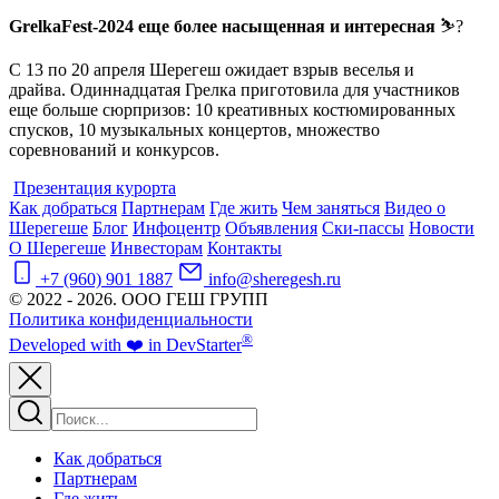
GrelkaFest-2024 еще более насыщенная и интересная
⛷
?
С 13 по 20 апреля
Шерегеш ожидает взрыв веселья и
драйва.
Одиннадцатая Грелка приготовила для участников
еще больше сюрпризов: 10 креативных костюмированных
спусков, 10 музыкальных концертов, множество
соревнований и конкурсов.
Презентация курорта
Как добраться
Партнерам
Где жить
Чем заняться
Видео о
Шерегеше
Блог
Инфоцентр
Объявления
Ски-пассы
Новости
О Шерегеше
Инвесторам
Контакты
+7 (960) 901 1887
info@sheregesh.ru
© 2022 - 2026. ООО ГЕШ ГРУПП
Политика конфиденциальности
®
Developed
with ❤️
in
Dev
Starter
Как добраться
Партнерам
Где жить